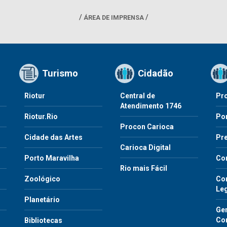
ÁREA DE IMPRENSA
Turismo
Cidadão
Riotur
Central de
Pr
Atendimento 1746
Riotur.Rio
Por
Procon Carioca
o
Cidade das Artes
Pre
Carioca Digital
Porto Maravilha
Co
Rio mais Fácil
Zoológico
Con
Le
Planetário
Gen
Co
Bibliotecas