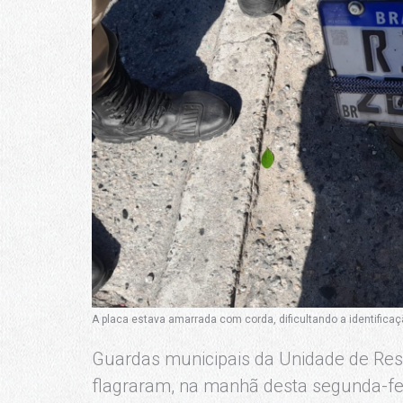
A placa estava amarrada com corda, dificultando a identificaçã
Guardas municipais da Unidade de Res
flagraram, na manhã desta segunda-fei