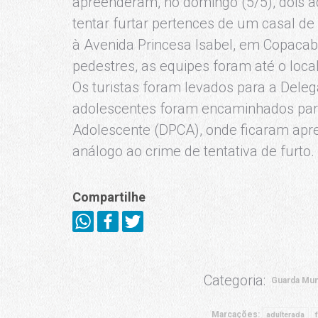
apreenderam, no domingo (5/5), dois a
tentar furtar pertences de um casal de
à Avenida Princesa Isabel, em Copacaba
pedestres, as equipes foram até o loca
Os turistas foram levados para a Deleg
adolescentes foram encaminhados para
Adolescente (DPCA), onde ficaram apre
análogo ao crime de tentativa de furto.
Compartilhe
Categoria:
Guarda Mun
Marcações:
adulterada