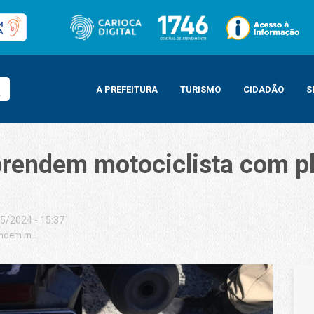
A PREFEITURA
TURISMO
CIDADÃO
S
rendem motociclista com pl
5/2024 - 15:37
ndem motociclista com placa adulterada na Zona Oeste