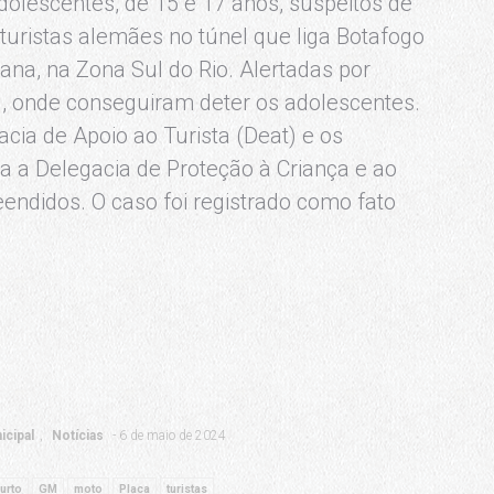
dolescentes, de 15 e 17 anos, suspeitos de
 turistas alemães no túnel que liga Botafogo
na, na Zona Sul do Rio. Alertadas por
l, onde conseguiram deter os adolescentes.
acia de Apoio ao Turista (Deat) e os
 a Delegacia de Proteção à Criança e ao
endidos. O caso foi registrado como fato
icipal
Notícias
6 de maio de 2024
furto
GM
moto
Placa
turistas