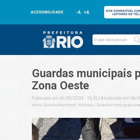
ACESSIBILIDADE
-A
+A
Guardas municipais p
Zona Oeste
Publicado em 06/05/2024 - 15:36
|
Atualizado em 06/0
Início
/
Guarda Municipal
Notícias
/
Guardas municipais pre