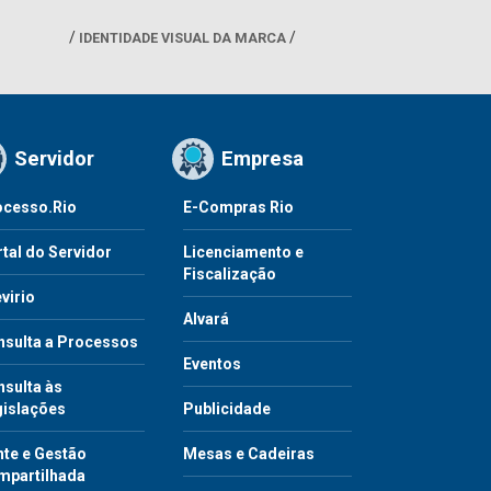
IDENTIDADE VISUAL DA MARCA
Servidor
Empresa
ocesso.Rio
E-Compras Rio
tal do Servidor
Licenciamento e
Fiscalização
virio
Alvará
nsulta a Processos
Eventos
sulta às
gislações
Publicidade
te e Gestão
Mesas e Cadeiras
mpartilhada