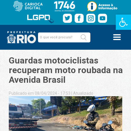
Barra de Fe
Guardas motociclistas
recuperam moto roubada na
Avenida Brasil
Publicado em 08/04/2024 - 17:53
|
Atualizado