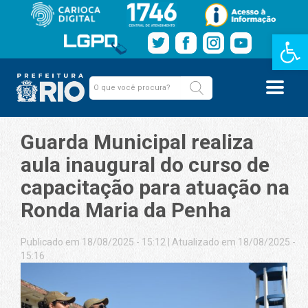
Barra de Fe
Guarda Municipal realiza
aula inaugural do curso de
capacitação para atuação na
Ronda Maria da Penha
Publicado em 18/08/2025 - 15:12
|
Atualizado em 18/08/2025 -
15:16