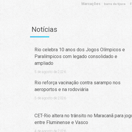
Marcações:
barra da tijuca
F
Notícias
Rio celebra 10 anos dos Jogos Olímpicos e
Paralímpicos com legado consolidado e
ampliado
5 de agosto de 2026
Rio reforça vacinação contra sarampo nos
aeroportos e na rodoviária
5 de agosto de 2026
CET-Rio altera no trânsito no Maracanã para jog
entre Fluminense e Vasco
4 de agosto de 2026