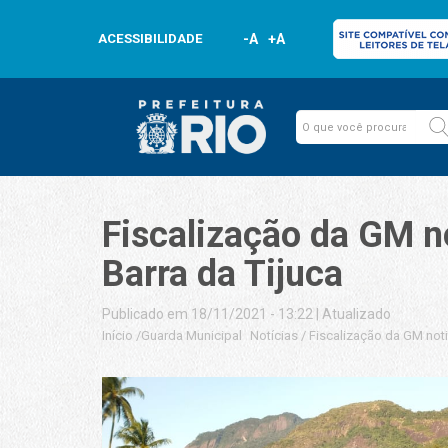
ACESSIBILIDADE
-A
+A
Fiscalização da GM n
Barra da Tijuca
Publicado em 18/11/2021 - 13:22
|
Atualizado
Início
/
Guarda Municipal
Notícias
/
Fiscalização da GM noti