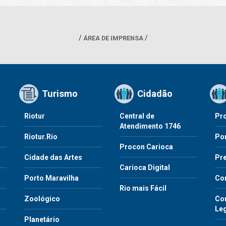
ÁREA DE IMPRENSA
Turismo
Cidadão
Riotur
Central de
Pr
Atendimento 1746
Riotur.Rio
Por
Procon Carioca
o
Cidade das Artes
Pre
Carioca Digital
Porto Maravilha
Co
Rio mais Fácil
Zoológico
Con
Le
Planetário