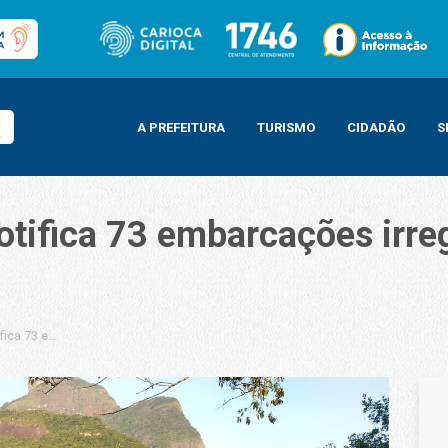
A PREFEITURA
TURISMO
CIDADÃO
S
otifica 73 embarcações irre
fica 73 embarcações irregulares em praias da Barra da Tijuca