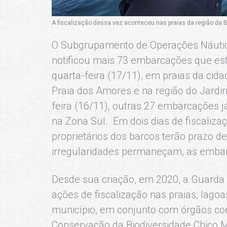
A fiscalização dessa vez aconteceu nas praias da região da Bar
O Subgrupamento de Operações Náuti
notificou mais 73 embarcações que es
quarta-feira (17/11), em praias da cida
Praia dos Amores e na região do Jardim
feira (16/11), outras 27 embarcações já
na Zona Sul. Em dois dias de fiscaliza
proprietários dos barcos terão prazo de
irregularidades permaneçam, as emba
Desde sua criação, em 2020, a Guarda
ações de fiscalização nas praias, lago
município, em conjunto com órgãos como
Conservação da Biodiversidade Chico