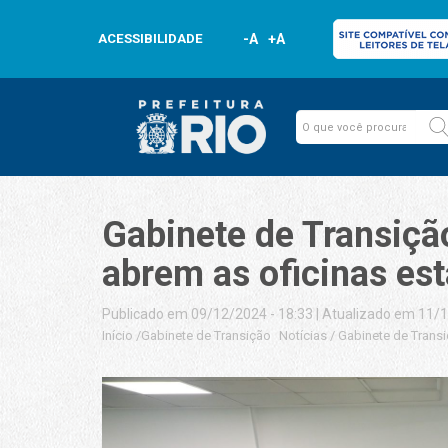
ACESSIBILIDADE
-A
+A
Gabinete de Transiçã
abrem as oficinas es
Publicado em 09/12/2024 - 18:33
|
Atualizado em 11/1
Início
/
Gabinete de Transição
Notícias
/
Gabinete de Transi