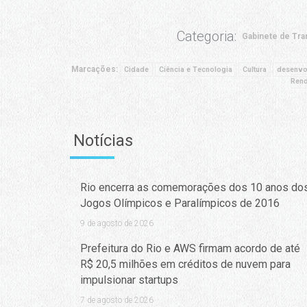
Categoria:
Gabinete de Tra
Marcações:
Cidade
Ciência e Tecnologia
Cultura
desenvo
Ren
Notícias
Rio encerra as comemorações dos 10 anos do
Jogos Olímpicos e Paralímpicos de 2016
9 de agosto de 2026
Prefeitura do Rio e AWS firmam acordo de até
R$ 20,5 milhões em créditos de nuvem para
impulsionar startups
7 de agosto de 2026