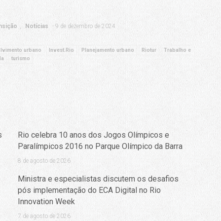
nsição
Notícias
9 de dezembro de 2024
lvimento urbano
Invest.Rio
Planejamento urbano
Riotur
Trabalho e
da
turismo
s
Rio celebra 10 anos dos Jogos Olímpicos e
Paralímpicos 2016 no Parque Olímpico da Barra
8 de agosto de 2026
Ministra e especialistas discutem os desafios
pós implementação do ECA Digital no Rio
Innovation Week
7 de agosto de 2026