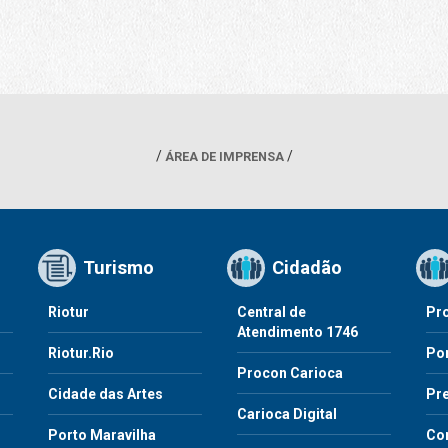
ÁREA DE IMPRENSA
Turismo
Cidadão
Riotur
Central de
Pr
Atendimento 1746
Riotur.Rio
Por
Procon Carioca
o
Cidade das Artes
Pre
Carioca Digital
Porto Maravilha
Co