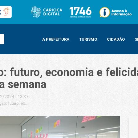
A PREFEITURA
TURISMO
CIDADÃO
S
o: futuro, economia e felici
ta semana
2/2024 - 13:37
ção: futuro, economia e felicidade são temas que abrem as oficinas esta se