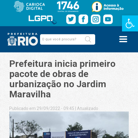
Barra de Fe
Prefeitura inicia primeiro
pacote de obras de
urbanização no Jardim
Maravilha
Publicado em 29/09/2022 - 09:45
|
Atualizado