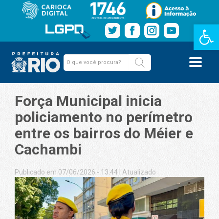
Barra de Fe
Força Municipal inicia
policiamento no perímetro
entre os bairros do Méier e
Cachambi
Publicado em 07/06/2026 - 13:44
|
Atualizado