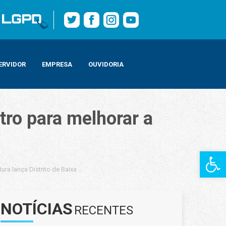
ERVIDOR
EMPRESA
OUVIDORIA
tro para melhorar a
Barra de Fe
itura lança Distrito de Baixa Emissão no Centro para melhorar a qualidade de 
NOTÍCIAS
RECENTES