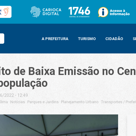
A PREFEITURA
TURISMO
CIDADÃO
S
rito de Baixa Emissão no Cen
 população
6/2022 - 12:49
Clima
Notícias
Parques e Jardins
Planejamento Urbano
Transportes
/
Prefe