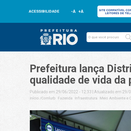
ACESSIBILIDADE
-A
+A
Prefeitura lança Dist
qualidade de vida da
Publicado em 29/06/2022 - 12:33
|
Atualizado em 29/0
Início
/
Comlurb
Fazenda
Infraestrutura
Meio Ambiente e 