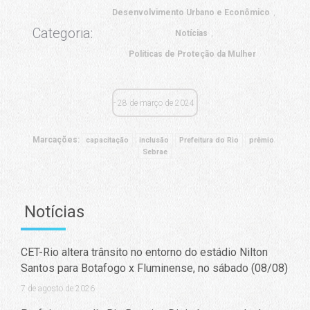
Desenvolvimento Urbano e Econômico
Categoria:
Notícias
Políticas de Proteção da Mulher
28 de março de 2024
Marcações:
capacitação
inclusão
Prefeitura do Rio
prêmio
Sebrae
Notícias
CET-Rio altera trânsito no entorno do estádio Nilton
Santos para Botafogo x Fluminense, no sábado (08/08)
7 de agosto de 2026