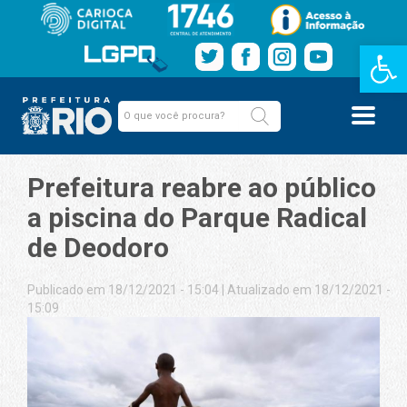
Barra de Fe
Prefeitura reabre ao público
a piscina do Parque Radical
de Deodoro
Publicado em 18/12/2021 - 15:04
|
Atualizado em 18/12/2021 -
15:09