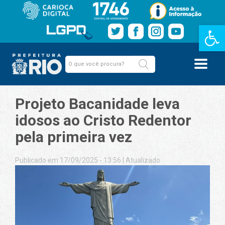
Barra de Fe
Projeto Bacanidade leva
idosos ao Cristo Redentor
pela primeira vez
Publicado em 17/09/2025 - 13:56
|
Atualizado