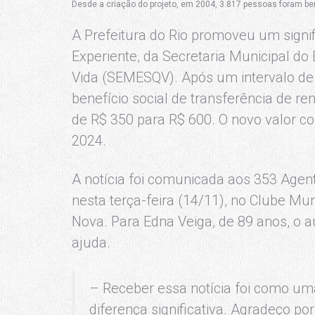
Desde a criação do projeto, em 2004, 3.817 pessoas foram be
A Prefeitura do Rio promoveu um signif
Experiente, da Secretaria Municipal d
Vida (SEMESQV). Após um intervalo de 
benefício social de transferência de 
de R$ 350 para R$ 600. O novo valor com
2024.
A notícia foi comunicada aos 353 Agen
nesta terça-feira (14/11), no Clube Mun
Nova. Para Edna Veiga, de 89 anos, o a
ajuda.
– Receber essa notícia foi como u
diferença significativa. Agradeço po