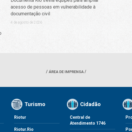
Documenta Rio treina equipes para ampliar
acesso de pessoas em vulnerabilidade à
documentação civil
4 de agosto de 2026
o
ÁREA DE IMPRENSA
Turismo
Cidadão
Riotur
Central de
Pr
Atendimento 1746
Riotur.Rio
Por