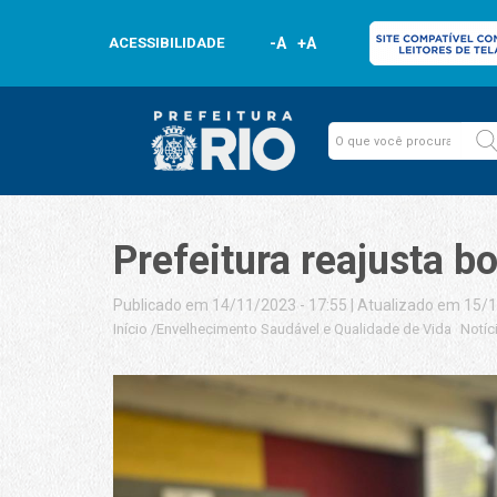
ACESSIBILIDADE
-A
+A
Prefeitura reajusta b
Publicado em 14/11/2023 - 17:55
|
Atualizado em 15/1
Início
/
Envelhecimento Saudável e Qualidade de Vida
Notíc