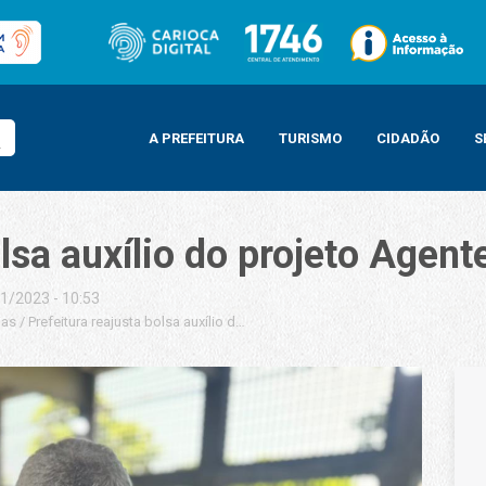
A PREFEITURA
TURISMO
CIDADÃO
S
olsa auxílio do projeto Agent
1/2023 - 10:53
ias
/
Prefeitura reajusta bolsa auxílio do projeto Agente Experiente