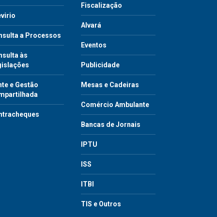
Fiscalização
virio
Alvará
nsulta a Processos
Eventos
sulta às
gislações
Publicidade
te e Gestão
Mesas e Cadeiras
mpartilhada
Comércio Ambulante
ntracheques
Bancas de Jornais
IPTU
ISS
ITBI
TIS e Outros