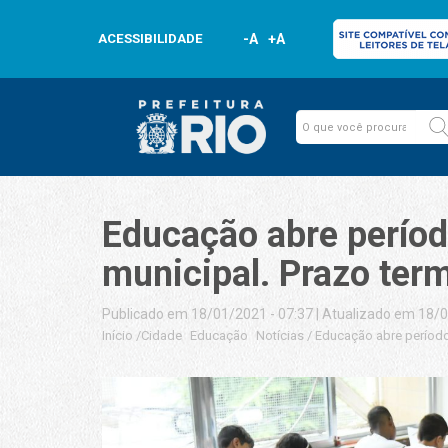
ACESSIBILIDADE
-A
+A
Educação abre períod
municipal. Prazo ter
Publicado em 18/01/2021 - 07:37
|
Atualizado em 18/0
Início
/
Cidade
Educação
Notícias
/
Educação abre período