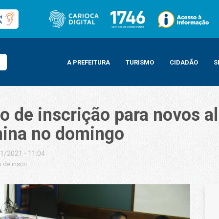
A PREFEITURA
TURISMO
CIDADÃO
S
o de inscrição para novos a
mina no domingo
1/2021 - 11:04
 de inscrição para novos alunos na rede municipal. Prazo termina no doming