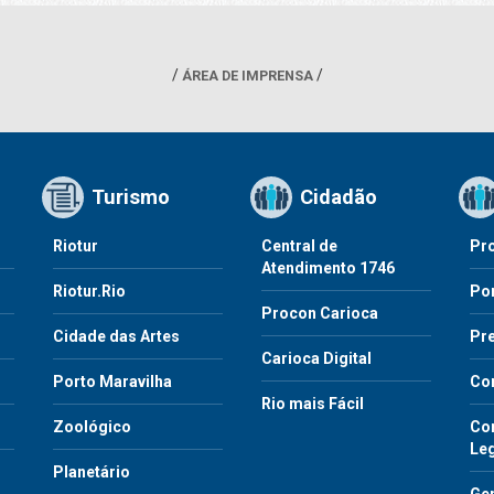
ÁREA DE IMPRENSA
Turismo
Cidadão
Riotur
Central de
Pr
Atendimento 1746
Riotur.Rio
Por
Procon Carioca
o
Cidade das Artes
Pre
Carioca Digital
Porto Maravilha
Co
Rio mais Fácil
Zoológico
Con
Le
Planetário