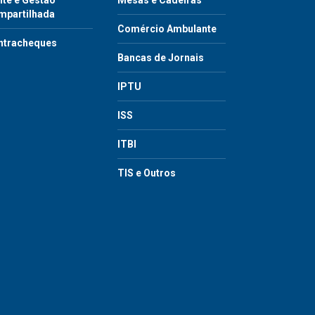
te e Gestão
Mesas e Cadeiras
mpartilhada
Comércio Ambulante
ntracheques
Bancas de Jornais
IPTU
ISS
ITBI
TIS e Outros