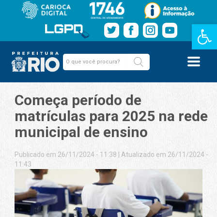
Barra de Fe
Começa período de
matrículas para 2025 na rede
municipal de ensino
Publicado em 26/11/2024 - 11:38
|
Atualizado em 26/11/2024 -
11:43