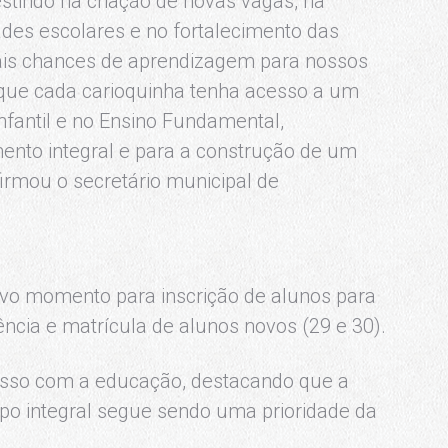
stindo na criação de novas vagas, na
ades escolares e no fortalecimento das
ais chances de aprendizagem para nossos
 que cada carioquinha tenha acesso a um
nfantil e no Ensino Fundamental,
ento integral e para a construção de um
irmou o secretário municipal de
ovo momento para inscrição de alunos para
ência e matrícula de alunos novos (29 e 30).
misso com a educação, destacando que a
po integral segue sendo uma prioridade da