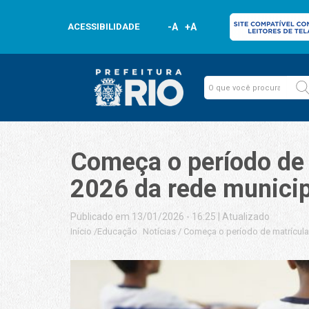
ACESSIBILIDADE
-A
+A
Começa o período de 
2026 da rede municip
Publicado em 13/01/2026 - 16:25
|
Atualizado
Início
/
Educação
Notícias
/
Começa o período de matrículas