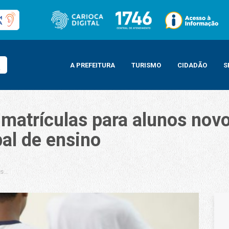
A PREFEITURA
TURISMO
CIDADÃO
S
matrículas para alunos novo
al de ensino
 para alunos novos no ano letivo de 2026 da rede municipal de ensino