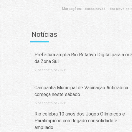
Marcações:
alunos novos
ano letivo de 
Notícias
Prefeitura amplia Rio Rotativo Digital para a orl
da Zona Sul
7 de agosto de 2026
Campanha Municipal de Vacinação Antirrábica
começa neste sábado
6 de agosto de 2026
Rio celebra 10 anos dos Jogos Olímpicos e
Paralímpicos com legado consolidado e
ampliado