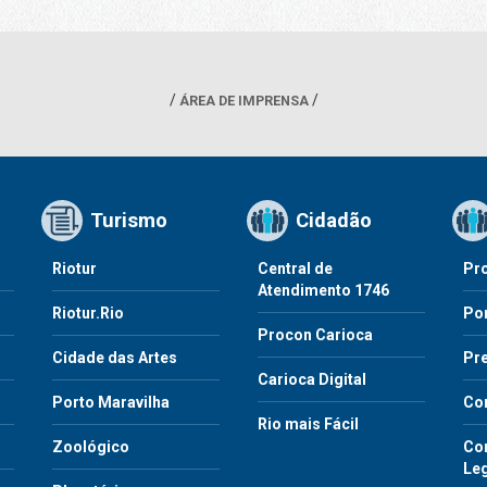
ÁREA DE IMPRENSA
Turismo
Cidadão
Riotur
Central de
Pr
Atendimento 1746
Riotur.Rio
Por
Procon Carioca
o
Cidade das Artes
Pre
Carioca Digital
Porto Maravilha
Co
Rio mais Fácil
Zoológico
Con
Le