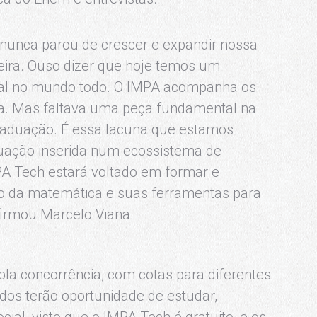
 nunca parou de crescer e expandir nossa
leira. Ouso dizer que hoje temos um
ual no mundo todo. O IMPA acompanha os
a. Mas faltava uma peça fundamental na
 graduação. É essa lacuna que estamos
uação inserida num ecossistema de
PA Tech estará voltado em formar e
uso da matemática e suas ferramentas para
firmou Marcelo Viana.
la concorrência, com cotas para diferentes
dos terão oportunidade de estudar,
al, visto que o IMPA Tech é gratuito, e os