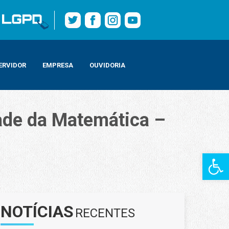
ERVIDOR
EMPRESA
OUVIDORIA
dade da Matemática –
Barra de Fe
ram a Faculdade da Matemática – IMPA Tech, na Região Portuária
NOTÍCIAS
RECENTES