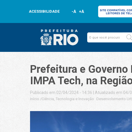
ACESSIBILIDADE
-A
+A
Prefeitura e Governo
IMPA Tech, na Região
Publicado em 02/04/2024 - 14:36
|
Atualizado em 04/0
Início
/
Ciência, Tecnologia e Inovação
Desenvolvimento Ur