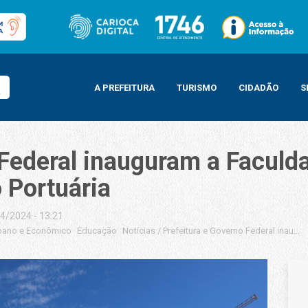
A PREFEITURA
TURISMO
CIDADÃO
S
 Federal inauguram a Facul
 Portuária
4/2024 - 13:21
bano e Econômico
Educação
Notícias
/
Prefeitura e Governo Federal inaugu