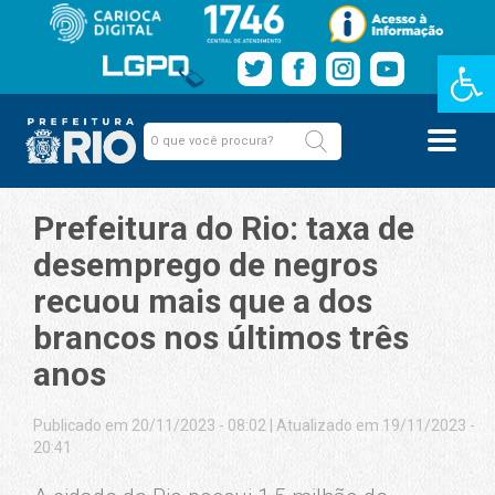
Barra de Fe
Prefeitura do Rio: taxa de
desemprego de negros
recuou mais que a dos
brancos nos últimos três
anos
Publicado em 20/11/2023 - 08:02
|
Atualizado em 19/11/2023 -
20:41