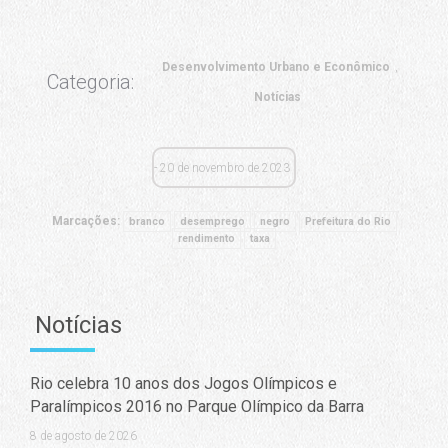
Desenvolvimento Urbano e Econômico
Categoria:
Notícias
20 de novembro de 2023
Marcações:
branco
desemprego
negro
Prefeitura do Rio
rendimento
taxa
Notícias
Rio celebra 10 anos dos Jogos Olímpicos e
Paralímpicos 2016 no Parque Olímpico da Barra
8 de agosto de 2026