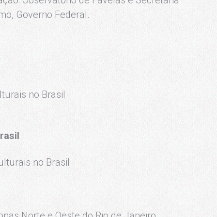
ização: Observatório de Favelas e Secretaria
smo, Governo Federal.
urais no Brasil
rasil
lturais no Brasil
Zonas Norte e Oeste do Rio de Janeiro