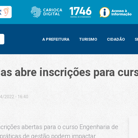
A PREFEITURA
TURISMO
CIDADÃO
S
as abre inscrições para cur
4/2022 - 16:40
ições para curso de engenharia cultural
scrições abertas para o curso Engenharia de
práticas de gestão podem impactar