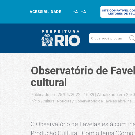
ACESSIBILIDADE
-A
+A
Observatório de Favel
cultural
Publicado em 25/04/2022 - 16:39
|
Atualizado em 25/0
Início
/
Cultura
Notícias
/
Observatório de Favelas abre inscr
O Observatório de Favelas está com in
Produção Cultural. Com o tema “Como 