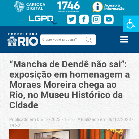
Barra de Fe
“Mancha de Dendê não sai”:
exposição em homenagem a
Moraes Moreira chega ao
Rio, no Museu Histórico da
Cidade
Publicado em 05/12/2023 - 16:16
|
Atualizado em 06/12/2023 -
19:32