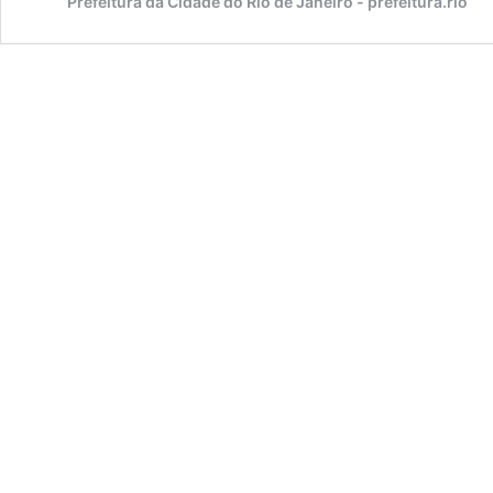
Prefeitura da Cidade do Rio de Janeiro - prefeitura.rio