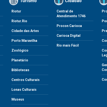
Turismo
Cidadão
Riotur
Central de
Pr
Atendimento 1746
Riotur.Rio
Por
Procon Carioca
o
Cidade das Artes
Pre
Carioca Digital
Porto Maravilha
Co
Rio mais Fácil
Zoológico
Con
Le
Planetário
Gen
Co
Bibliotecas
Co
Centros Culturais
Lonas Culturais
Museus