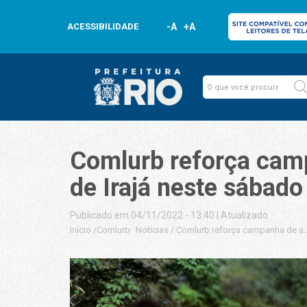
ACESSIBILIDADE
-A
+A
Comlurb reforça camp
de Irajá neste sábado
Publicado em 04/11/2022 - 13:40
|
Atualizado
Início
/
Comlurb
Notícias
/
Comlurb reforça campanha de ad