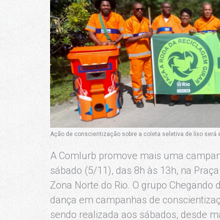
Ação de conscientização sobre a coleta seletiva de lixo será em
A Comlurb promove mais uma campanha 
sábado (5/11), das 8h às 13h, na Praç
Zona Norte do Rio. O grupo Chegando d
dança em campanhas de conscientizaç
sendo realizada aos sábados, desde ma