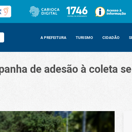
A PREFEITURA
TURISMO
CIDADÃO
S
anha de adesão à coleta se
esão à coleta seletiva com moradores de Irajá neste sábado