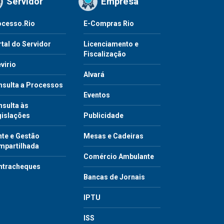
Servidor
Empresa
ocesso.Rio
E-Compras Rio
tal do Servidor
Licenciamento e
Fiscalização
virio
Alvará
nsulta a Processos
Eventos
sulta às
gislações
Publicidade
te e Gestão
Mesas e Cadeiras
mpartilhada
Comércio Ambulante
ntracheques
Bancas de Jornais
IPTU
ISS