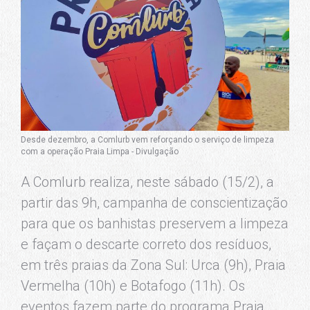
Desde dezembro, a Comlurb vem reforçando o serviço de limpeza
com a operação Praia Limpa - Divulgação
A Comlurb realiza, neste sábado (15/2), a
partir das 9h, campanha de conscientização
para que os banhistas preservem a limpeza
e façam o descarte correto dos resíduos,
em três praias da Zona Sul: Urca (9h), Praia
Vermelha (10h) e Botafogo (11h). Os
eventos fazem parte do programa Praia