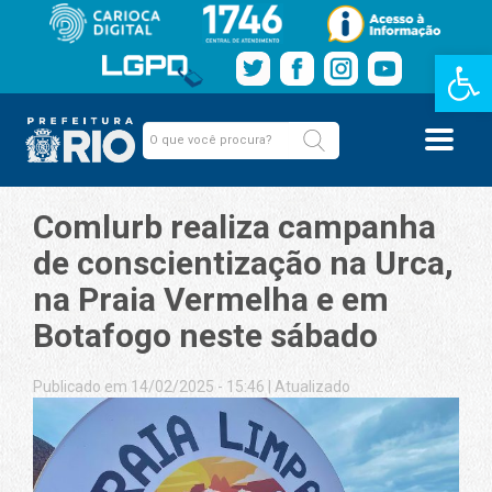
Barra de Fe
Comlurb realiza campanha
de conscientização na Urca,
na Praia Vermelha e em
Botafogo neste sábado
Publicado em 14/02/2025 - 15:46
|
Atualizado