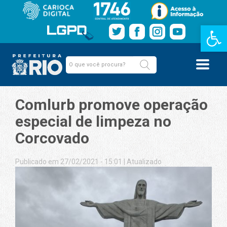
Barra de Fe
Comlurb promove operação
especial de limpeza no
Corcovado
Publicado em 27/02/2021 - 15:01
|
Atualizado