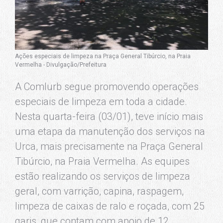
Ações especiais de limpeza na Praça General Tibúrcio, na Praia
Vermelha - Divulgação/Prefeitura
A Comlurb segue promovendo operações
especiais de limpeza em toda a cidade.
Nesta quarta-feira (03/01), teve início mais
uma etapa da manutenção dos serviços na
Urca, mais precisamente na Praça General
Tibúrcio, na Praia Vermelha. As equipes
estão realizando os serviços de limpeza
geral, com varrição, capina, raspagem,
limpeza de caixas de ralo e roçada, com 25
garis, que contam com apoio de 12