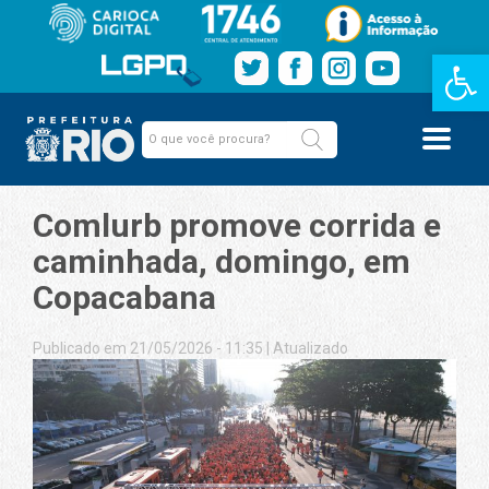
Barra de Fe
Comlurb promove corrida e
caminhada, domingo, em
Copacabana
Publicado em 21/05/2026 - 11:35
|
Atualizado