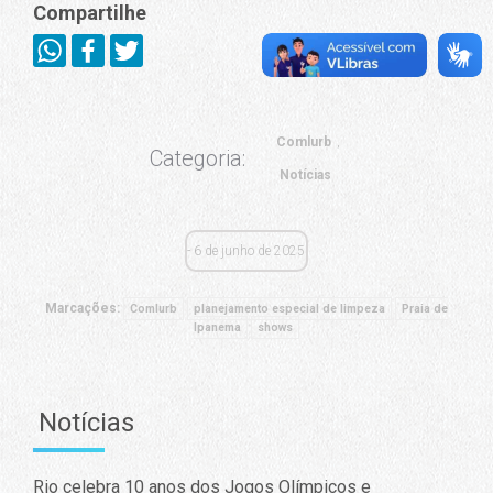
Compartilhe
Comlurb
Categoria:
Notícias
6 de junho de 2025
Marcações:
Comlurb
planejamento especial de limpeza
Praia de
Ipanema
shows
Notícias
Rio celebra 10 anos dos Jogos Olímpicos e