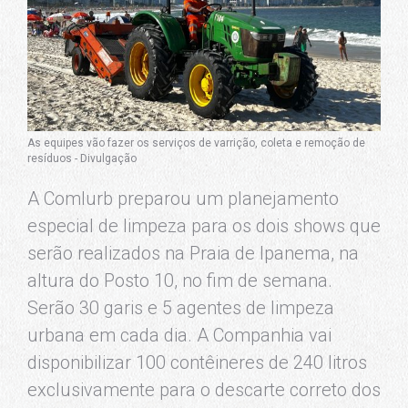
As equipes vão fazer os serviços de varrição, coleta e remoção de
resíduos - Divulgação
A Comlurb preparou um planejamento
especial de limpeza para os dois shows que
serão realizados na Praia de Ipanema, na
altura do Posto 10, no fim de semana.
Serão 30 garis e 5 agentes de limpeza
urbana em cada dia. A Companhia vai
disponibilizar 100 contêineres de 240 litros
exclusivamente para o descarte correto dos