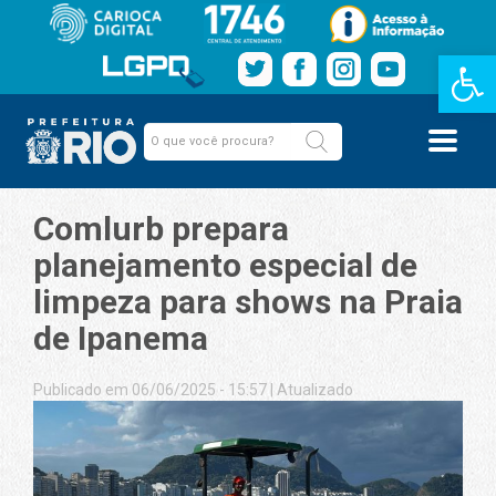
Barra de Fe
Comlurb prepara
planejamento especial de
limpeza para shows na Praia
de Ipanema
Publicado em 06/06/2025 - 15:57
|
Atualizado