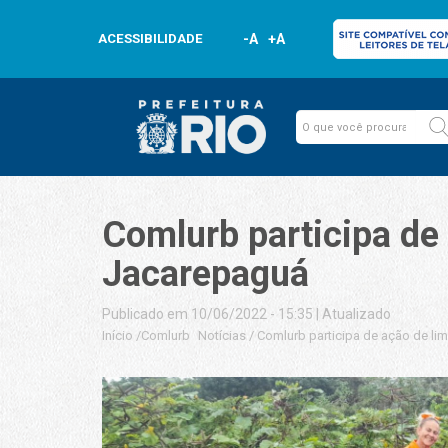
ACESSIBILIDADE
-A
+A
Comlurb participa de
Jacarepaguá
Publicado em 10/06/2022 - 15:35
|
Atualizado
Início
/
Comlurb
Notícias
/
Comlurb participa de ação de l