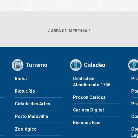
ÁREA DE IMPRENSA
Turismo
Cidadão
Riotur
Central de
Pr
Atendimento 1746
Riotur.Rio
Por
Procon Carioca
o
Cidade das Artes
Pre
Carioca Digital
Porto Maravilha
Co
Rio mais Fácil
Zoológico
Con
Le