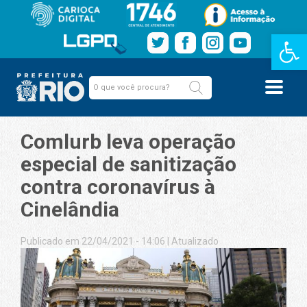
Barra de Fe
Comlurb leva operação
especial de sanitização
contra coronavírus à
Cinelândia
Publicado em 22/04/2021 - 14:06
|
Atualizado