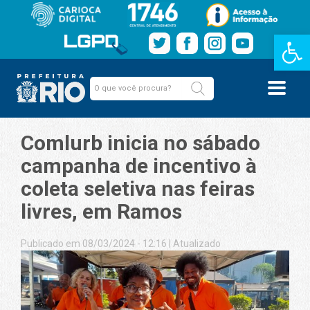
Barra de Fe
Comlurb inicia no sábado
campanha de incentivo à
coleta seletiva nas feiras
livres, em Ramos
Publicado em 08/03/2024 - 12:16
|
Atualizado