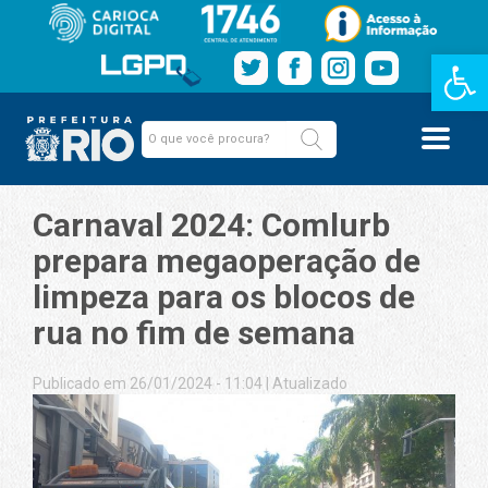
Barra de Fe
Carnaval 2024: Comlurb
prepara megaoperação de
limpeza para os blocos de
rua no fim de semana
Publicado em 26/01/2024 - 11:04
|
Atualizado