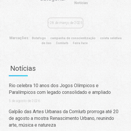
Notícias
28 de março de 2025
Marcações:
Botafogo
campanha de conscientização
coleta seletiva
de lixo
Comlurb
Feira livre
Notícias
Rio celebra 10 anos dos Jogos Olímpicos e
Paralímpicos com legado consolidado e ampliado
5 de agosto de 2026
Galpão das Artes Urbanas da Comlurb prorroga até 20
de agosto a mostra Renascimento Urbano, reunindo
arte, música e natureza