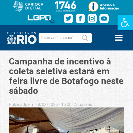
Barra de Fe
Campanha de incentivo à
coleta seletiva estará em
feira livre de Botafogo neste
sábado
Publicado em 28/03/2025 - 16:00
|
Atualizado