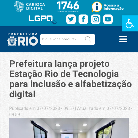
Barra de Fe
Prefeitura lança projeto
Estação Rio de Tecnologia
para inclusão e alfabetização
digital
Publicado em 07/07/2023 - 09:57
|
Atualizado em 07/07/2023 -
09:59