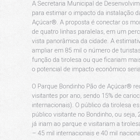
A Secretaria Municipal de Desenvolv
para estimar o impacto da instalação d
Açúcar®. A proposta é conectar os mo
de quatro linhas paralelas, em um pe
vista panorâmica da cidade. A estimat
ampliar em 85 mil o número de turista
função da tirolesa ou que ficariam mai
o potencial de impacto econômico seria
O Parque Bondinho Pão de Açúcar® re
visitantes por ano, sendo 15% de cario
internacionais). O público da tiroles
público visitante no Bondinho, ou seja,
já iriam ao parque e visitariam a tirole
– 45 mil internacionais e 40 mil nacio