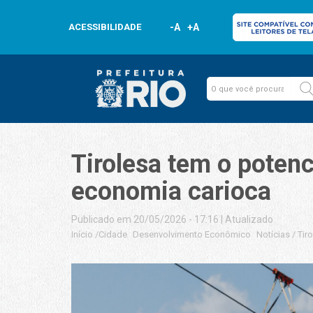
ACESSIBILIDADE
-A
+A
Tirolesa tem o poten
economia carioca
Publicado em 20/05/2026 - 17:16
|
Atualizado
Início
/
Cidade
Desenvolvimento Econômico
Notícias
/
Tir