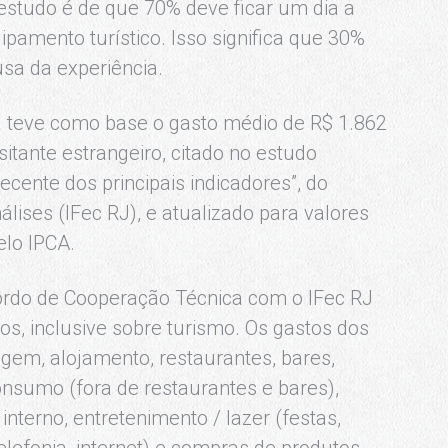
 estudo é de que 70% deve ficar um dia a
pamento turístico. Isso significa que 30%
usa da experiência.
 teve como base o gasto médio de R$ 1.862
isitante estrangeiro, citado no estudo
cente dos principais indicadores”, do
lises (IFec RJ), e atualizado para valores
elo IPCA.
rdo de Cooperação Técnica com o IFec RJ
s, inclusive sobre turismo. Os gastos dos
gem, alojamento, restaurantes, bares,
nsumo (fora de restaurantes e bares),
nterno, entretenimento / lazer (festas,
elefonia, internet) e compras de produtos