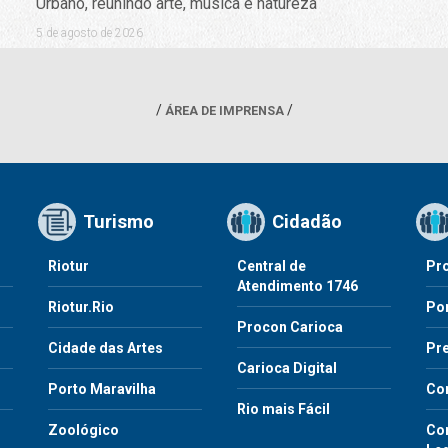
Urbano, reunindo arte, música e natureza
5 de agosto de 2026
ÁREA DE IMPRENSA
Turismo
Cidadão
Riotur
Central de
Pr
Atendimento 1746
Riotur.Rio
Por
Procon Carioca
o
Cidade das Artes
Pre
Carioca Digital
Porto Maravilha
Co
Rio mais Fácil
Zoológico
Con