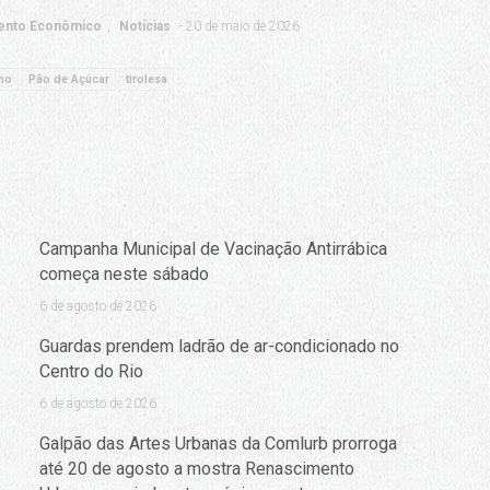
ento Econômico
Notícias
20 de maio de 2026
ho
Pão de Açúcar
tirolesa
Campanha Municipal de Vacinação Antirrábica
começa neste sábado
6 de agosto de 2026
Guardas prendem ladrão de ar-condicionado no
Centro do Rio
6 de agosto de 2026
Galpão das Artes Urbanas da Comlurb prorroga
até 20 de agosto a mostra Renascimento