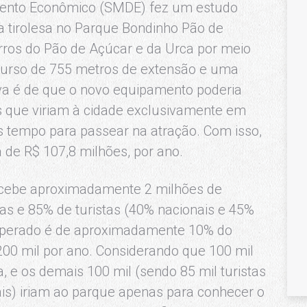
imento Econômico (SMDE) fez um estudo
a tirolesa no Parque Bondinho Pão de
rros do Pão de Açúcar e da Urca por meio
rcurso de 755 metros de extensão e uma
iva é de que o novo equipamento poderia
s que viriam à cidade exclusivamente em
s tempo para passear na atração. Com isso,
 de R$ 107,8 milhões, por ano.
cebe aproximadamente 2 milhões de
cas e 85% de turistas (40% nacionais e 45%
a esperado é de aproximadamente 10% do
 200 mil por ano. Considerando que 100 mil
sa, e os demais 100 mil (sendo 85 mil turistas
nais) iriam ao parque apenas para conhecer o