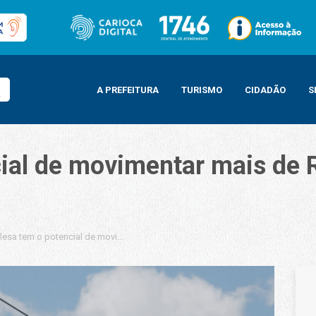
A PREFEITURA
TURISMO
CIDADÃO
S
cial de movimentar mais de 
olesa tem o potencial de movimentar mais de R$ 100 milhões na economia car