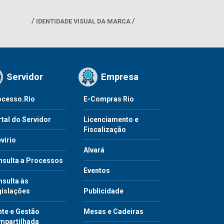
IDENTIDADE VISUAL DA MARCA
Servidor
Empresa
ocesso.Rio
E-Compras Rio
tal do Servidor
Licenciamento e
Fiscalização
virio
Alvará
nsulta a Processos
Eventos
sulta às
gislações
Publicidade
te e Gestão
Mesas e Cadeiras
mpartilhada