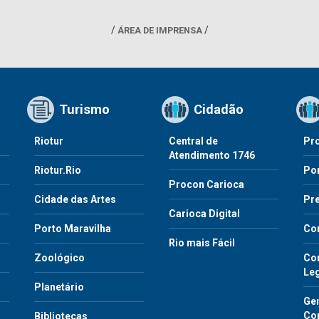
ÁREA DE IMPRENSA
Turismo
Cidadão
Riotur
Central de
Pr
Atendimento 1746
Riotur.Rio
Por
Procon Carioca
o
Cidade das Artes
Pre
Carioca Digital
Porto Maravilha
Co
Rio mais Fácil
Zoológico
Con
Le
Planetário
Gen
Co
Bibliotecas