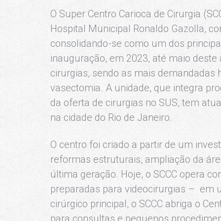
O Super Centro Carioca de Cirurgia (SCC
Hospital Municipal Ronaldo Gazolla, com
consolidando-se como um dos principai
inauguração, em 2023, até maio deste a
cirurgias, sendo as mais demandadas he
vasectomia. A unidade, que integra p
da oferta de cirurgias no SUS, tem atu
na cidade do Rio de Janeiro.
O centro foi criado a partir de um inv
reformas estruturais, ampliação da áre
última geração. Hoje, o SCCC opera co
preparadas para videocirurgias – em 
cirúrgico principal, o SCCC abriga o Cen
para consultas e pequenos procedimen