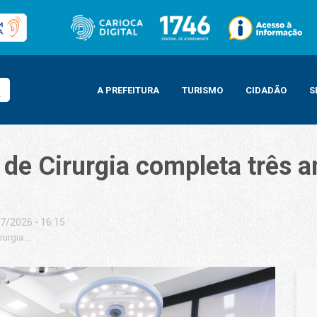
A PREFEITURA
TURISMO
CIDADÃO
S
 de Cirurgia completa três 
7/2026 - 16:15
irurgia completa três anos com mais de 61 mil procedimentos