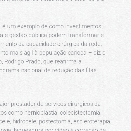
ia é um exemplo de como investimentos
ia e gestão pública podem transformar e
mento da capacidade cirúrgica da rede,
o mais ágil à população carioca – diz o
o, Rodrigo Prado, que reafirma a
ograma nacional de redução das filas
aior prestador de serviços cirúrgicos da
os como hernioplastia, colecistectomia,
ele, hidrocele, postectomia, escleroterapia,
ripsia, laqueadura por vídeo e correção de