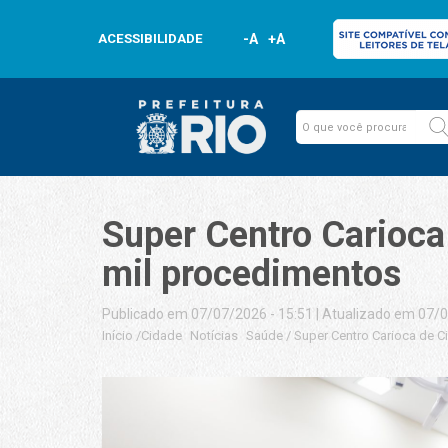
ACESSIBILIDADE
-A
+A
Super Centro Carioca
mil procedimentos
Publicado em 07/07/2026 - 15:51
|
Atualizado em 07/0
Início
/
Cidade
Notícias
Saúde
/
Super Centro Carioca de C