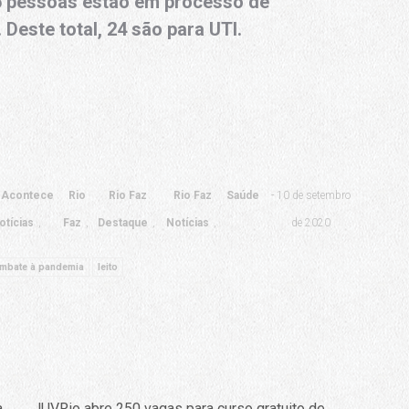
 pessoas estão em processo de
 Deste total, 24 são para UTI.
 Acontece
Rio
Rio Faz
Rio Faz
Saúde
10 de setembro
otícias
Faz
Destaque
Notícias
de 2020
mbate à pandemia
leito
a
JUVRio abre 250 vagas para curso gratuito de