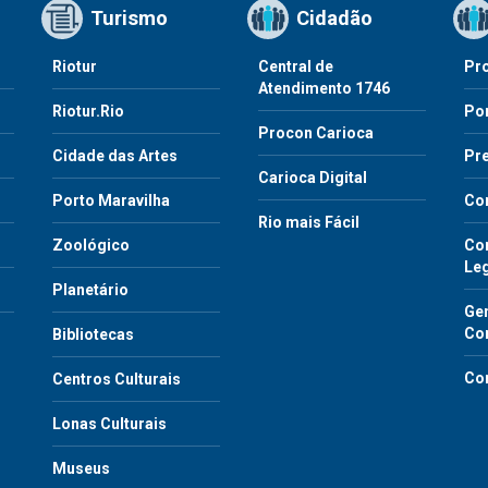
Turismo
Cidadão
Riotur
Central de
Pr
Atendimento 1746
Riotur.Rio
Por
Procon Carioca
o
Cidade das Artes
Pre
Carioca Digital
Porto Maravilha
Co
Rio mais Fácil
Zoológico
Con
Le
Planetário
Gen
Co
Bibliotecas
Co
Centros Culturais
Lonas Culturais
Museus