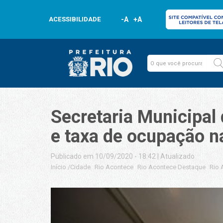
ACESSIBILIDADE
-A
+A
Secretaria Municipal 
e taxa de ocupação n
Publicado em 10/09/2020 - 18:42
|
Atualizado
Início
/
Cidade
Rio Acontece
Rio Acontece Destaque
Rio 