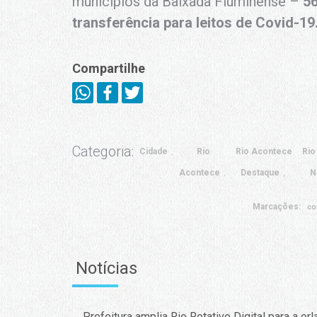
municípios da Baixada Fluminense –
56
transferência para leitos de Covid-19.
Compartilhe
Categoria:
Cidade
Rio
Rio Acontece
Rio
Acontece
Destaque
N
Marcações:
co
Notícias
Prefeitura amplia Rio Rotativo Digital para a orl