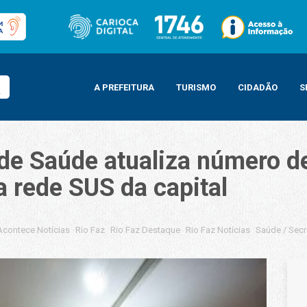
A PREFEITURA
TURISMO
CIDADÃO
S
de Saúde atualiza número de
a rede SUS da capital
Acontece Notícias
Rio Faz
Rio Faz Destaque
Rio Faz Notícias
Saúde
/
Secr