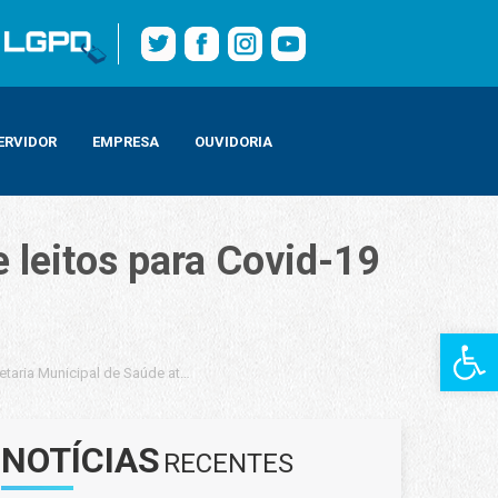
ERVIDOR
EMPRESA
OUVIDORIA
 leitos para Covid-19
Barra de Fe
etaria Municipal de Saúde atualiza número de leitos para Covid-19 e taxa de 
NOTÍCIAS
RECENTES