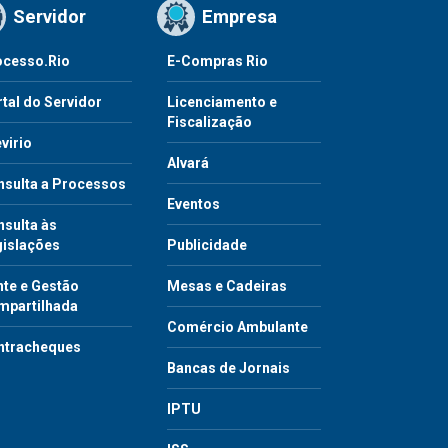
Servidor
Empresa
ocesso.Rio
E-Compras Rio
tal do Servidor
Licenciamento e
Fiscalização
virio
Alvará
nsulta a Processos
Eventos
sulta às
gislações
Publicidade
te e Gestão
Mesas e Cadeiras
mpartilhada
Comércio Ambulante
ntracheques
Bancas de Jornais
IPTU