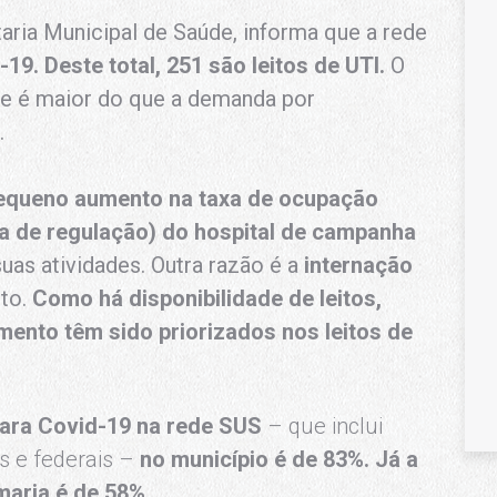
taria Municipal de Saúde, informa que a rede
-19. Deste total, 251 são leitos de UTI.
O
de é maior do que a demanda por
.
pequeno aumento na taxa de ocupação
ema de regulação) do hospital de campanha
uas atividades. Outra razão é a
internação
to.
Como há disponibilidade de leitos,
ento têm sido priorizados nos leitos de
 para Covid-19 na rede SUS
– que inclui
s e federais –
no município é de 83%. Já a
maria é de 58%.