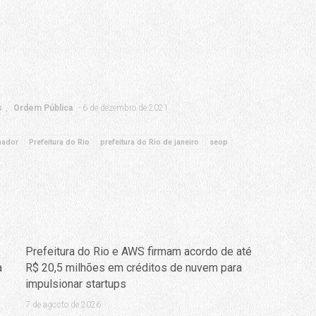
s
Ordem Pública
6 de dezembro de 2021
nador
Prefeitura do Rio
prefeitura do Rio de janeiro
seop
Prefeitura do Rio e AWS firmam acordo de até
a
R$ 20,5 milhões em créditos de nuvem para
impulsionar startups
7 de agosto de 2026