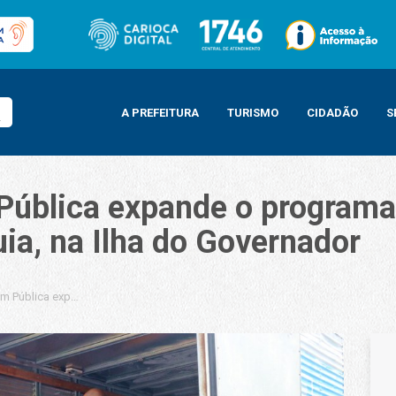
A PREFEITURA
TURISMO
CIDADÃO
S
 Pública expande o program
ia, na Ilha do Governador
em Pública expande o programa Ambulante em Harmonia para a Cacuia, na Ilh