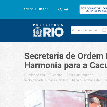
ACESSIBILIDADE
-A
+A
Secretaria de Ordem
Harmonia para a Cacu
Publicado em 06/12/2021 - 23:03
|
Atualizado
Início
/
Cidade
Notícias
Ordem Pública
/
Secretaria de Ord