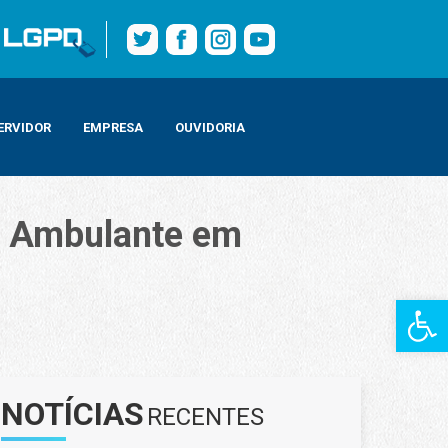
ERVIDOR
EMPRESA
OUVIDORIA
a Ambulante em
Barra de Fe
a do Governador
NOTÍCIAS
RECENTES