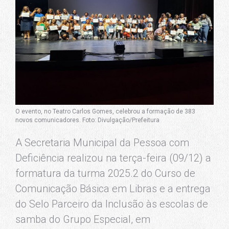
O evento, no Teatro Carlos Gomes, celebrou a formação de 383
novos comunicadores. Foto: Divulgação/Prefeitura
A Secretaria Municipal da Pessoa com
Deficiência realizou na terça-feira (09/12) a
formatura da turma 2025.2 do Curso de
Comunicação Básica em Libras e a entrega
do Selo Parceiro da Inclusão às escolas de
samba do Grupo Especial, em