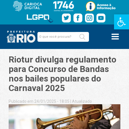
Barra de Fe
Riotur divulga regulamento
para Concurso de Bandas
nos bailes populares do
Carnaval 2025
Publicado em 24/01/2025 - 18:05
|
Atualizado