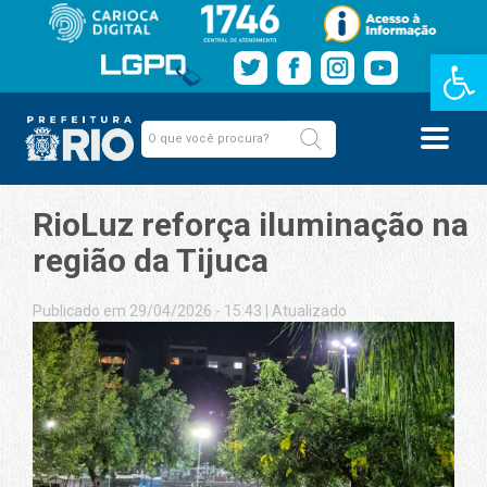
Barra de Fe
RioLuz reforça iluminação na
região da Tijuca
Publicado em 29/04/2026 - 15:43
|
Atualizado