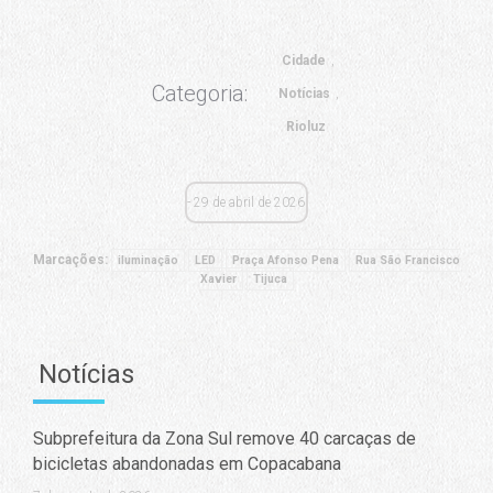
Cidade
Categoria:
Notícias
Rioluz
29 de abril de 2026
Marcações:
iluminação
LED
Praça Afonso Pena
Rua São Francisco
Xavier
Tijuca
Notícias
Subprefeitura da Zona Sul remove 40 carcaças de
bicicletas abandonadas em Copacabana