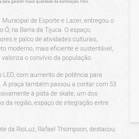
para garantir maior qualidade da iluminação. Foto:
 Municipal de Esporte e Lazer, entregou o
 Ó, na Barra da Tijuca. O espaço,
res e palco de atividades culturais,
eto moderno, mais eficiente e sustentável,
valoriza o convívio da população.
as LED, com aumento de potência para
ão. A praça também passou a contar com 53
usivamente à pista de skate, um dos
s da região, espaço de integração entre
nte da RioLuz, Rafael Thompson, destacou: