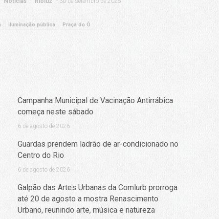
Notícias
Rioluz
30 de setembro de 2025
a
iluminação pública
Praça do Ó
Campanha Municipal de Vacinação Antirrábica
começa neste sábado
6 de agosto de 2026
Guardas prendem ladrão de ar-condicionado no
Centro do Rio
6 de agosto de 2026
Galpão das Artes Urbanas da Comlurb prorroga
até 20 de agosto a mostra Renascimento
Urbano, reunindo arte, música e natureza