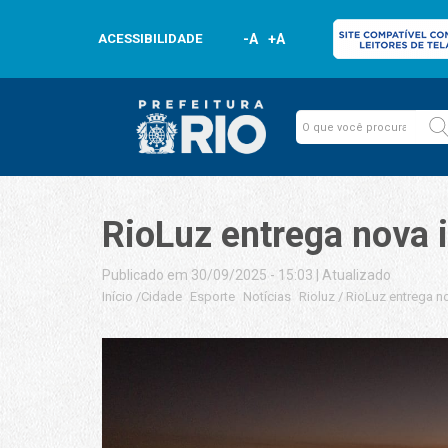
ACESSIBILIDADE
-A
+A
RioLuz entrega nova i
Publicado em 30/09/2025 - 15:03
|
Atualizado
Início
/
Cidade
Esporte
Notícias
Rioluz
/
RioLuz entrega no