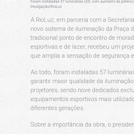
Foram instaladas 57 luminárias LED, com aumento de potência 
Divulgação/RioLuz
A RioLuz, em parceria com a Secretaria
novo sistema de iluminação da Praça do
tradicional ponto de encontro de morado
esportivas e de lazer, recebeu um proj
que amplia a sensação de segurança e 
Ao todo, foram instaladas 57 luminári
garantir maior qualidade da iluminaç
projetores, sendo nove dedicados excl
equipamentos esportivos mais utilizado
diferentes gerações.
Sobre a importância da obra, o preside