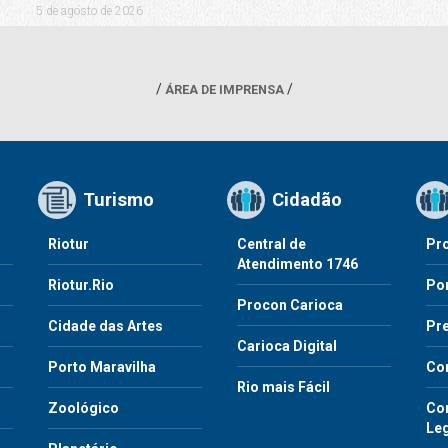
5 de agosto de 2026
ÁREA DE IMPRENSA
Turismo
Cidadão
Riotur
Central de
Pr
Atendimento 1746
Riotur.Rio
Por
Procon Carioca
o
Cidade das Artes
Pre
Carioca Digital
Porto Maravilha
Co
Rio mais Fácil
Zoológico
Con
Le