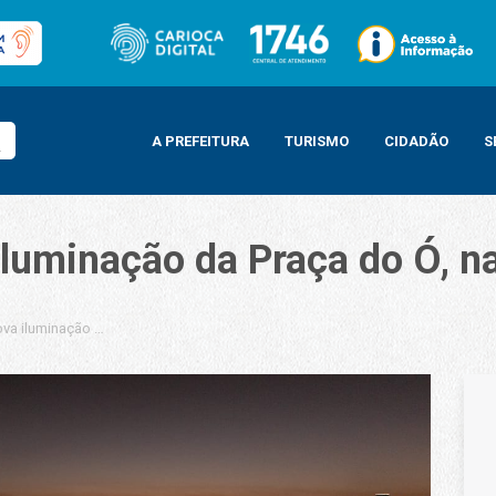
A PREFEITURA
TURISMO
CIDADÃO
S
luminação da Praça do Ó, na
va iluminação da Praça do Ó, na Barra da Tijuca