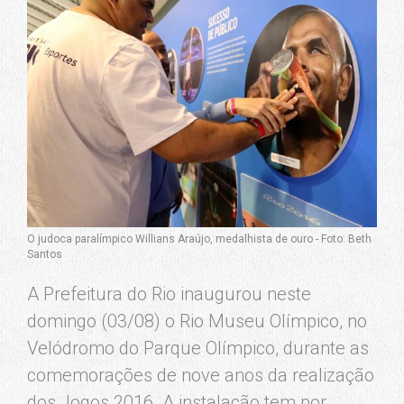
O judoca paralímpico Willians Araújo, medalhista de ouro - Foto: Beth
Santos
A Prefeitura do Rio inaugurou neste
domingo (03/08) o Rio Museu Olímpico, no
Velódromo do Parque Olímpico, durante as
comemorações de nove anos da realização
dos Jogos 2016. A instalação tem por