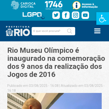
Barra de Fe
Rio Museu Olímpico é
inaugurado na comemoração
dos 9 anos da realização dos
Jogos de 2016
Publicado em 03/08/2025 - 16:08
|
Atualizado em 03/08/2025 -
16:18