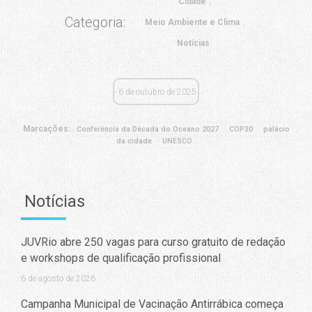
Cidade
Categoria:
Meio Ambiente e Clima
Notícias
6 de outubro de 2025
Marcações:
Conferência da Década do Oceano 2027
COP30
palácio
da cidade
UNESCO
Notícias
JUVRio abre 250 vagas para curso gratuito de redação
e workshops de qualificação profissional
6 de agosto de 2026
Campanha Municipal de Vacinação Antirrábica começa