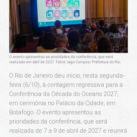
O evento apresentou as prioridades da conferência, que será
realizada em abril de 2027. Fotos: Iago Campos/ Prefeitura do Rio
O Rio de Janeiro deu início, nesta segunda-
feira (6/10), à contagem regressiva para a
Conferência da Década do Oceano 2027,
em cerimônia no Palácio da Cidade, em
Botafogo. O evento apresentou as
prioridades da conferência, que será
realizada de 7 a 9 de abril de 2027 e reunirá