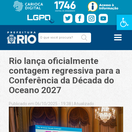
Barra de Fe
Rio lança oficialmente
contagem regressiva para a
Conferência da Década do
Oceano 2027
Publicado em 06/10/2025 - 19:38
|
Atualizado