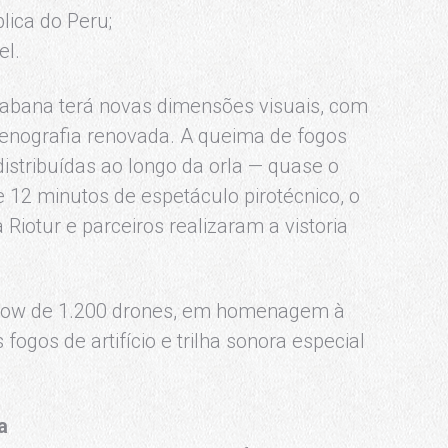
lica do Peru;
el.
acabana terá novas dimensões visuais, com
 cenografia renovada. A queima de fogos
distribuídas ao longo da orla — quase o
 12 minutos de espetáculo pirotécnico, o
a Riotur e parceiros realizaram a vistoria
how de 1.200 drones, em homenagem à
ogos de artifício e trilha sonora especial
a