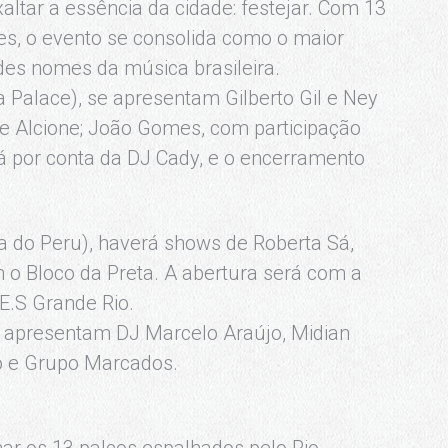
xaltar a essência da cidade: festejar. Com 13
ões, o evento se consolida como o maior
ndes nomes da música brasileira.
 Palace), se apresentam Gilberto Gil e Ney
 e Alcione; João Gomes, com participação
ará por conta da DJ Cady, e o encerramento
 do Peru), haverá shows de Roberta Sá,
m o Bloco da Preta. A abertura será com a
E.S Grande Rio.
e apresentam DJ Marcelo Araújo, Midian
o e Grupo Marcados.
ar os 13 palcos espalhados pelo Rio,