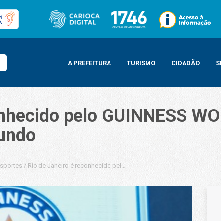
A PREFEITURA
TURISMO
CIDADÃO
S
econhecido pelo GUINNESS 
Mundo
nsportes
/
Rio de Janeiro é reconhecido pelo GUINNESS WORLD RECORDS com