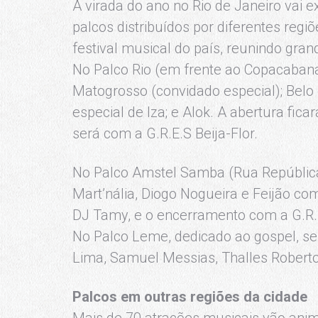
A virada do ano no Rio de Janeiro vai e
palcos distribuídos por diferentes regi
festival musical do país, reunindo gra
No Palco Rio (em frente ao Copacabana
Matogrosso (convidado especial); Belo
especial de Iza; e Alok. A abertura fic
será com a G.R.E.S Beija-Flor.
No Palco Amstel Samba (Rua República
Mart’nália, Diogo Nogueira e Feijão co
DJ Tamy, e o encerramento com a G.R.
No Palco Leme, dedicado ao gospel, s
Lima, Samuel Messias, Thalles Robert
Palcos em outras regiões da cidade
Mais de 70 atrações musicais vão anim