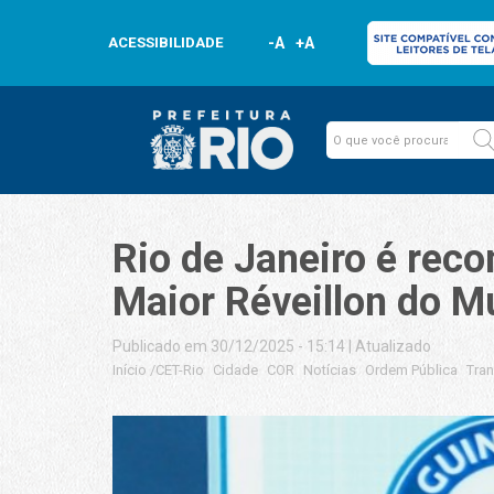
ACESSIBILIDADE
-A
+A
Rio de Janeiro é r
Maior Réveillon do 
Publicado em 30/12/2025 - 15:14
|
Atualizado
Início
/
CET-Rio
Cidade
COR
Notícias
Ordem Pública
Tra