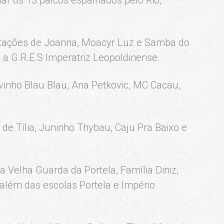
ntações de Joanna, Moacyr Luz e Samba do
e a G.R.E.S Imperatriz Leopoldinense.
inho Blau Blau, Ana Petkovic, MC Cacau,
de Tília, Juninho Thybau, Caju Pra Baixo e
 Velha Guarda da Portela, Família Diniz,
 além das escolas Portela e Império