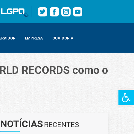
ERVIDOR
EMPRESA
OUVIDORIA
WORLD RECORDS como o
Barra de Fe
o o Maior Réveillon do Mundo
NOTÍCIAS
RECENTES