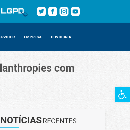
ERVIDOR
EMPRESA
OUVIDORIA
ilanthropies com
Barra de Fe
lo contra o calor extremo
NOTÍCIAS
RECENTES