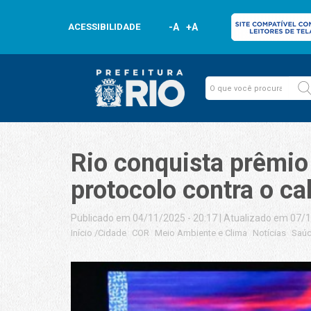
ACESSIBILIDADE
-A
+A
Rio conquista prêmio
protocolo contra o ca
Publicado em 04/11/2025 - 20:17
|
Atualizado em 07/1
Início
/
Cidade
COR
Meio Ambiente e Clima
Notícias
Saú