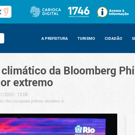
A PREFEITURA
TURISMO
CIDADÃO
S
 climático da Bloomberg Ph
lor extremo
1/2025 - 12:08
de
/
Rio conquista prêmio climático da Bloomberg Philanthropies com protoco