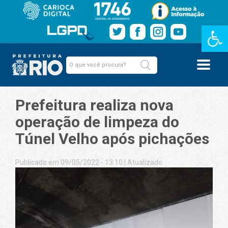
Barra de Fe
Prefeitura realiza nova
operação de limpeza do
Túnel Velho após pichações
Publicado em 09/05/2022 - 13:10
|
Atualizado