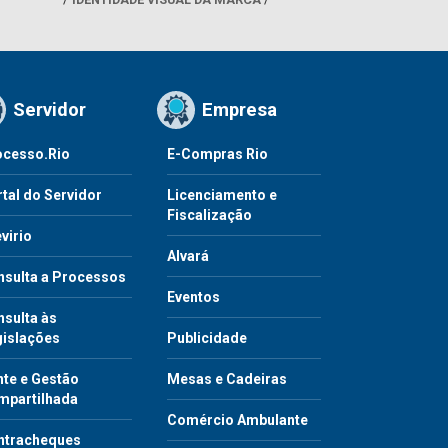
Servidor
Empresa
ocesso.Rio
E-Compras Rio
tal do Servidor
Licenciamento e
Fiscalização
virio
Alvará
nsulta a Processos
Eventos
sulta às
gislações
Publicidade
te e Gestão
Mesas e Cadeiras
mpartilhada
Comércio Ambulante
ntracheques