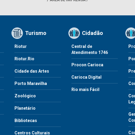
Turismo
Cidadão
Riotur
Central de
Pr
Atendimento 1746
Riotur.Rio
Por
Procon Carioca
o
Cidade das Artes
Pre
Carioca Digital
Porto Maravilha
Co
Rio mais Fácil
Zoológico
Con
Le
Planetário
Gen
Co
Bibliotecas
Co
Centros Culturais