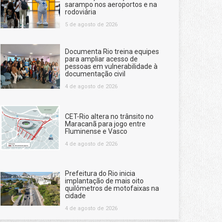
sarampo nos aeroportos e na
rodoviária
5 de agosto de 2026
Documenta Rio treina equipes
para ampliar acesso de
pessoas em vulnerabilidade à
documentação civil
4 de agosto de 2026
CET-Rio altera no trânsito no
Maracanã para jogo entre
Fluminense e Vasco
4 de agosto de 2026
Prefeitura do Rio inicia
implantação de mais oito
quilômetros de motofaixas na
cidade
4 de agosto de 2026