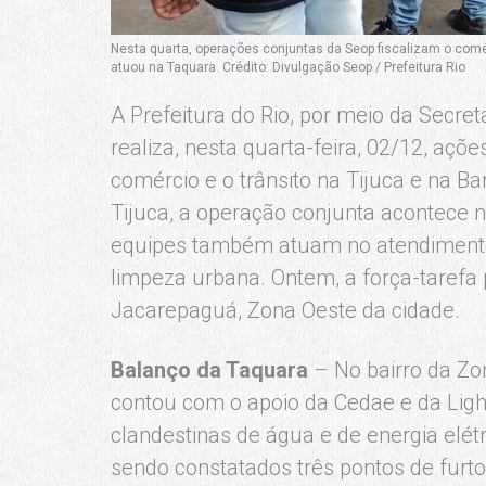
Nesta quarta, operações conjuntas da Seop fiscalizam o comérc
atuou na Taquara. Crédito: Divulgação Seop / Prefeitura Rio
A Prefeitura do Rio, por meio da Secre
realiza, nesta quarta-feira, 02/12, açõ
comércio e o trânsito na Tijuca e na Ba
Tijuca, a operação conjunta acontece 
equipes também atuam no atendimento
limpeza urbana. Ontem, a força-tarefa
Jacarepaguá, Zona Oeste da cidade.
Balanço da Taquara
– No bairro da Zo
contou com o apoio da Cedae e da Ligh
clandestinas de água e de energia elétri
sendo constatados três pontos de furtos