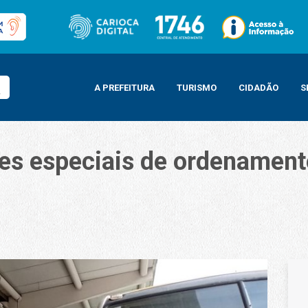
A PREFEITURA
TURISMO
CIDADÃO
S
ções especiais de ordenament
s de ordenamento nas zonas Norte e Oeste