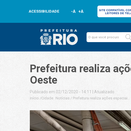
ACESSIBILIDADE
-A
+A
Prefeitura realiza a
Oeste
Publicado em 02/12/2020 - 14:11
|
Atualizado
Início
/
Cidade
Notícias
/
Prefeitura realiza ações especiai