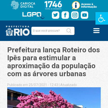
Barra de Fe
Prefeitura lança Roteiro dos
Ipês para estimular a
aproximação da população
com as árvores urbanas
Publicado em 25/07/2021 - 12:43
|
Atualizado