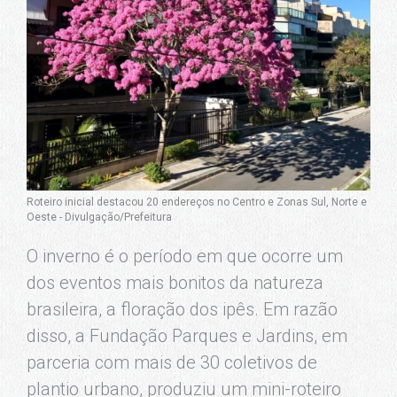
Roteiro inicial destacou 20 endereços no Centro e Zonas Sul, Norte e
Oeste - Divulgação/Prefeitura
O inverno é o período em que ocorre um
dos eventos mais bonitos da natureza
brasileira, a floração dos ipês. Em razão
disso, a Fundação Parques e Jardins, em
parceria com mais de 30 coletivos de
plantio urbano, produziu um mini-roteiro