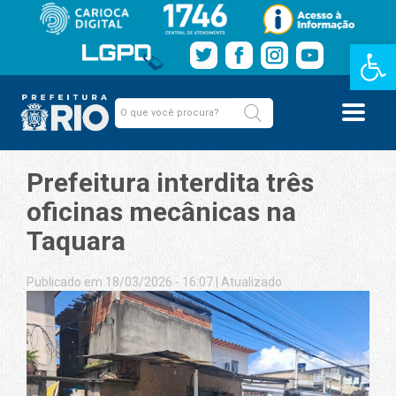
Barra de Fe
Prefeitura interdita três
oficinas mecânicas na
Taquara
Publicado em 18/03/2026 - 16:07
|
Atualizado