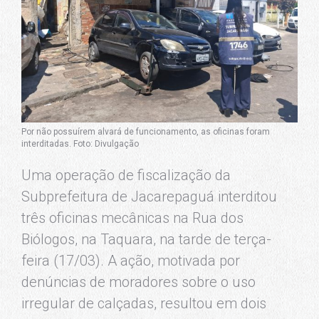
Por não possuírem alvará de funcionamento, as oficinas foram
interditadas. Foto: Divulgação
Uma operação de fiscalização da
Subprefeitura de Jacarepaguá interditou
três oficinas mecânicas na Rua dos
Biólogos, na Taquara, na tarde de terça-
feira (17/03). A ação, motivada por
denúncias de moradores sobre o uso
irregular de calçadas, resultou em dois