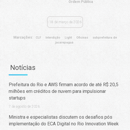
Ordem Pública
18 de março de 2026
Marcações:
CLF
Interdição
Light
Oficinas
subprefeitura de
jacarepaguá
Notícias
Prefeitura do Rio e AWS firmam acordo de até R$ 20,5
milhões em créditos de nuvem para impulsionar
startups
7 de agosto de 2026
Ministra e especialistas discutem os desafios pós
implementação do ECA Digital no Rio Innovation Week