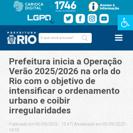
Barra de Fe
Prefeitura inicia a Operação
Verão 2025/2026 na orla do
Rio com o objetivo de
intensificar o ordenamento
urbano e coibir
irregularidades
Publicado em 05/09/2025 - 10:47
|
Atualizado em 05/09/2025 -
10:55