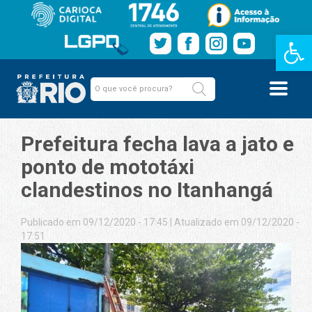
Barra de Fe
Prefeitura fecha lava a jato e
ponto de mototáxi
clandestinos no Itanhangá
Publicado em 09/12/2020 - 17:45
|
Atualizado em 09/12/2020 -
17:51